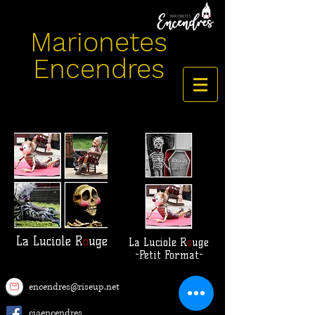
Marionetes
Encendres
La Luciole R
o
uge
La Luciole R
o
uge
-Petit Format-
encendres@riseup.net
ciaencendres